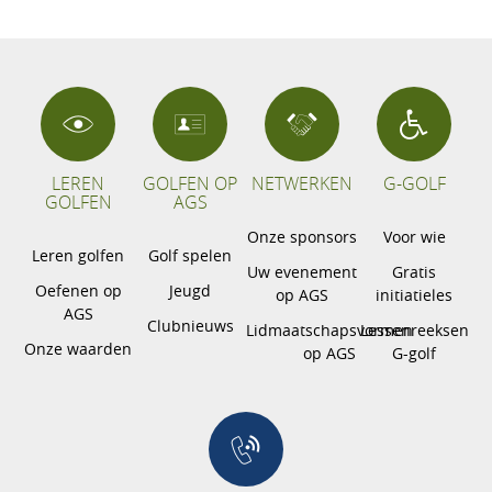
LEREN
GOLFEN OP
NETWERKEN
G-GOLF
GOLFEN
AGS
Onze sponsors
Voor wie
Leren golfen
Golf spelen
Uw evenement
Gratis
Oefenen op
Jeugd
op AGS
initiatieles
AGS
Clubnieuws
Lidmaatschapsvormen
Lessenreeksen
Onze waarden
op AGS
G-golf