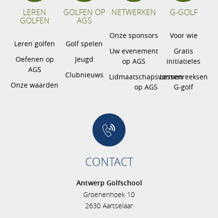
LEREN
GOLFEN OP
NETWERKEN
G-GOLF
GOLFEN
AGS
Onze sponsors
Voor wie
Leren golfen
Golf spelen
Uw evenement
Gratis
Oefenen op
Jeugd
op AGS
initiatieles
AGS
Clubnieuws
Lidmaatschapsvormen
Lessenreeksen
Onze waarden
op AGS
G-golf
CONTACT
Antwerp Golfschool
Groenenhoek 10
2630 Aartselaar