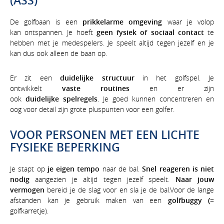
(ASS)
De golfbaan is een
prikkelarme omgeving
waar je volop
kan ontspannen. Je hoeft
geen fysiek of sociaal contact
te
hebben met je medespelers. Je speelt altijd tegen jezelf en je
kan dus ook alleen de baan op.
Er zit een
duidelijke structuur
in het golfspel. Je
ontwikkelt
vaste routines
en er zijn
ook
duidelijke spelregels
. Je goed kunnen concentreren en
oog voor detail zijn grote pluspunten voor een golfer.
VOOR PERSONEN MET EEN LICHTE
FYSIEKE BEPERKING
Je stapt op
je eigen tempo
naar de bal.
Snel reageren is niet
nodig
aangezien je altijd tegen jezelf speelt.
Naar jouw
vermogen
bereid je de slag voor en sla je de bal.Voor de lange
afstanden kan je gebruik maken van een
golfbuggy (
=
golfkarretje).