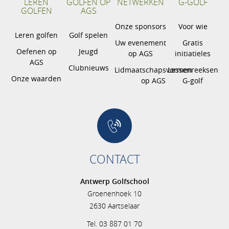
LEREN
GOLFEN OP
NETWERKEN
G-GOLF
GOLFEN
AGS
Onze sponsors
Voor wie
Leren golfen
Golf spelen
Uw evenement
Gratis
Oefenen op
Jeugd
op AGS
initiatieles
AGS
Clubnieuws
Lidmaatschapsvormen
Lessenreeksen
Onze waarden
op AGS
G-golf
CONTACT
Antwerp Golfschool
Groenenhoek 10
2630 Aartselaar
Tel. 03 887 01 70