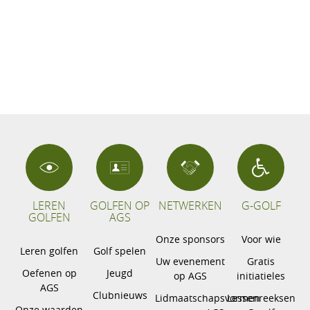
LEREN
GOLFEN OP
NETWERKEN
G-GOLF
GOLFEN
AGS
Onze sponsors
Voor wie
Leren golfen
Golf spelen
Uw evenement
Gratis
Oefenen op
Jeugd
op AGS
initiatieles
AGS
Clubnieuws
Lidmaatschapsvormen
Lessenreeksen
Onze waarden