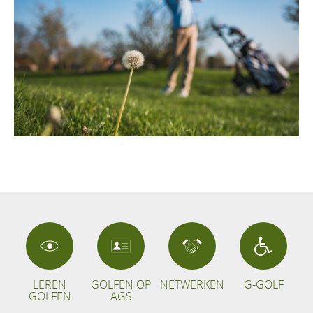
LEREN
GOLFEN OP
NETWERKEN
G-GOLF
GOLFEN
AGS