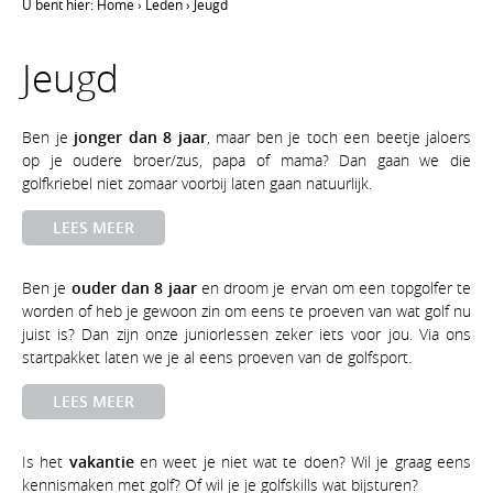
U bent hier:
Home
›
Leden
›
Jeugd
Jeugd
Ben je
jonger dan 8 jaar
, maar ben je toch een beetje jaloers
op je oudere broer/zus, papa of mama? Dan gaan we die
golfkriebel niet zomaar voorbij laten gaan natuurlijk.
LEES MEER
Ben je
ouder dan 8 jaar
en droom je ervan om een topgolfer te
worden of heb je gewoon zin om eens te proeven van wat golf nu
juist is? Dan zijn onze juniorlessen zeker iets voor jou. Via ons
startpakket laten we je al eens proeven van de golfsport.
LEES MEER
Is het
vakantie
en weet je niet wat te doen? Wil je graag eens
kennismaken met golf? Of wil je je golfskills wat bijsturen?