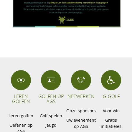
LEREN
GOLFEN OP
NETWERKEN
G-GOLF
GOLFEN
AGS
Onze sponsors
Voor wie
Leren golfen
Golf spelen
Uw evenement
Gratis
Oefenen op
Jeugd
op AGS
initiatieles
AGS