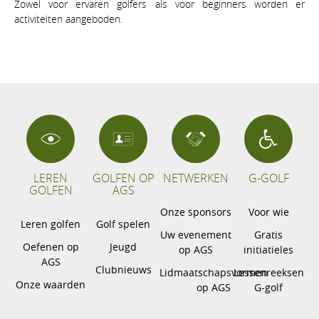
Zowel voor ervaren golfers als voor beginners worden er
activiteiten aangeboden.
LEREN
GOLFEN OP
NETWERKEN
G-GOLF
GOLFEN
AGS
Onze sponsors
Voor wie
Leren golfen
Golf spelen
Uw evenement
Gratis
Oefenen op
Jeugd
op AGS
initiatieles
AGS
Clubnieuws
Lidmaatschapsvormen
Lessenreeksen
Onze waarden
op AGS
G-golf