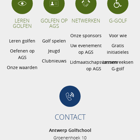
LEREN
GOLFEN OP
NETWERKEN
G-GOLF
GOLFEN
AGS
Onze sponsors
Voor wie
Leren golfen
Golf spelen
Uw evenement
Gratis
Oefenen op
Jeugd
op AGS
initiatieles
AGS
Clubnieuws
Lidmaatschapsvormen
Lessenreeksen
Onze waarden
op AGS
G-golf
CONTACT
Antwerp Golfschool
Groenenhoek 10