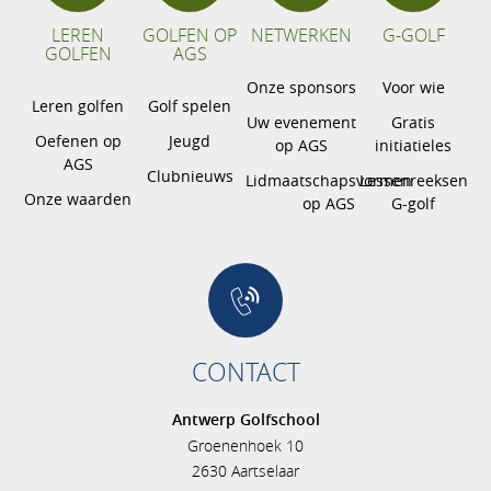
LEREN
GOLFEN OP
NETWERKEN
G-GOLF
GOLFEN
AGS
Onze sponsors
Voor wie
Leren golfen
Golf spelen
Uw evenement
Gratis
Oefenen op
Jeugd
op AGS
initiatieles
AGS
Clubnieuws
Lidmaatschapsvormen
Lessenreeksen
Onze waarden
op AGS
G-golf
CONTACT
Antwerp Golfschool
Groenenhoek 10
2630 Aartselaar