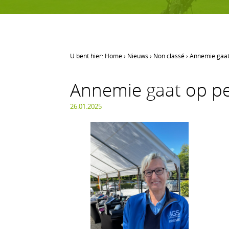
U bent hier:
Home
›
Nieuws
›
Non classé
›
Annemie gaat
LEREN GOLFEN
Annemie gaat op p
Leren golfen
Oefenen op AGS
26.01.2025
Onze waarden