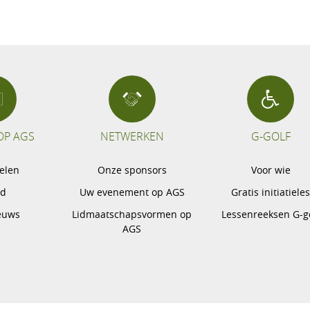
OP AGS
NETWERKEN
G-GOLF
pelen
Onze sponsors
Voor wie
gd
Uw evenement op AGS
Gratis initiatiele
euws
Lidmaatschapsvormen op
Lessenreeksen G-g
AGS