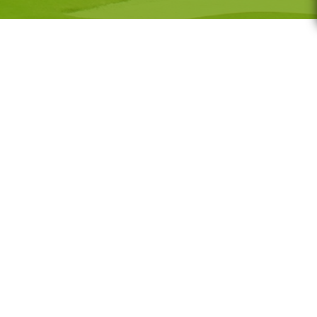
G-GOLF
Voor wie
Gratis initiatieles
GS
Lessenreeksen G-golf