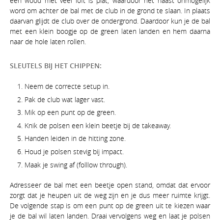
een wood met veel loft is plat, waardoor het haast onmogelijk
word om achter de bal met de club in de grond te slaan. In plaats
daarvan glijdt de club over de ondergrond. Daardoor kun je de bal
met een klein boogje op de green laten landen en hem daarna
naar de hole laten rollen.
SLEUTELS BIJ HET CHIPPEN:
Neem de correcte setup in.
Pak de club wat lager vast.
Mik op een punt op de green.
Knik de polsen een klein beetje bij de takeaway.
Handen leiden in de hitting zone.
Houd je polsen stevig bij impact.
Maak je swing af (folllow through).
Adresseer de bal met een beetje open stand, omdat dat ervoor
zorgt dat je heupen uit de weg zijn en je dus meer ruimte krijgt.
De volgende stap is om een punt op de green uit te kiezen waar
je de bal wil laten landen. Draai vervolgens weg en laat je polsen