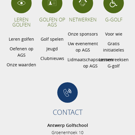
LEREN
GOLFEN OP
NETWERKEN
G-GOLF
GOLFEN
AGS
Onze sponsors
Voor wie
Leren golfen
Golf spelen
Uw evenement
Gratis
Oefenen op
Jeugd
op AGS
initiatieles
AGS
Clubnieuws
Lidmaatschapsvormen
Lessenreeksen
Onze waarden
op AGS
G-golf
CONTACT
Antwerp Golfschool
Groenenhoek 10