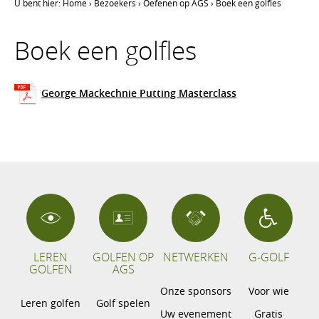
U bent hier:
Home
›
Bezoekers
›
Oefenen op AGS
›
Boek een golfles
Boek een golfles
George Mackechnie Putting Masterclass
LEREN
GOLFEN OP
NETWERKEN
G-GOLF
GOLFEN
AGS
Onze sponsors
Voor wie
Leren golfen
Golf spelen
Uw evenement
Gratis