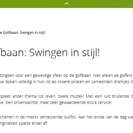
 Golfbaan: Swingen in stijl!
GOLFEN OP AGS
NETWERKEN
aan: Swingen in stijl!
Golf spelen
Onze sponsors
Jeugd
Uw evenement op AGS
Clubnieuws
Lidmaatschapsvormen op A
 zorgden voor een geweldige sfeer op de golfbaan. Niet alleen de golfer
w doken volledig in hun rol als stoere piraten en serveerden drankjes
et ander thema tot leven: zware muziek! Met een luid brullende b
rke. Een onverwachte, maar zeer gewaardeerde extra service!
chenen in de meest verrassende outfits. Aan het einde van de dag w
ginaliteit spatte ervan af!