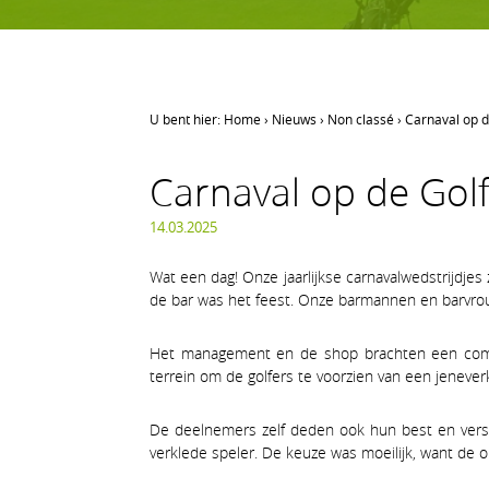
U bent hier:
Home
›
Nieuws
›
Non classé
›
Carnaval op de
LEREN GOLFEN
Carnaval op de Golfb
Leren golfen
Oefenen op AGS
14.03.2025
Onze waarden
Wat een dag! Onze jaarlijkse carnavalwedstrijdjes
de bar was het feest. Onze barmannen en barvrou
Het management en de shop brachten een comple
terrein om de golfers te voorzien van een jeneve
De deelnemers zelf deden ook hun best en vers
verklede speler. De keuze was moeilijk, want de ori