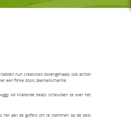
G-GOLF
Voor wie
Gratis initiatieles
GS
Lessenreeksen G-golf
s hadden hun creativiteit bovengehaald, ook achter
 met een flinke dosis zeemanscharme.
uggy vol knallende beats scheurden ze over het
as het aan de golfers om te stemmen op de best