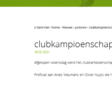
U bent hier:
Home
›
Nieuws
›
junioren
›
clubkampioensc
LEREN GOLFEN
clubkampioenschap
Leren golfen
Oefenen op AGS
28.05.2021
Onze waarden
Afgelopen woensdag werd het clubkampioenschap
Proficiat aan Anaïs Waumans en Oliver Nuyts di