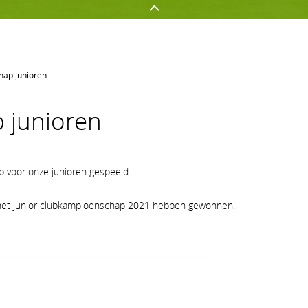
hap junioren
GOLFEN OP AGS
NETWERKEN
 junioren
Golf spelen
Onze sponsors
Jeugd
Uw evenement op AGS
Clubnieuws
Lidmaatschapsvormen op A
 voor onze junioren gespeeld.
e het junior clubkampioenschap 2021 hebben gewonnen!