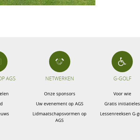
OP AGS
NETWERKEN
G-GOLF
pelen
Onze sponsors
Voor wie
gd
Uw evenement op AGS
Gratis initiatiele
euws
Lidmaatschapsvormen op
Lessenreeksen G-g
AGS