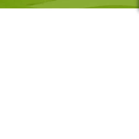
G-GOLF
Voor wie
Gratis initiatieles
GS
Lessenreeksen G-golf