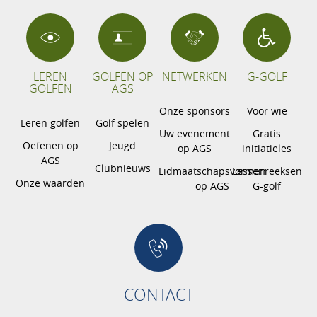
LEREN
GOLFEN OP
NETWERKEN
G-GOLF
GOLFEN
AGS
Onze sponsors
Voor wie
Leren golfen
Golf spelen
Uw evenement
Gratis
Oefenen op
Jeugd
op AGS
initiatieles
AGS
Clubnieuws
Lidmaatschapsvormen
Lessenreeksen
Onze waarden
op AGS
G-golf
CONTACT