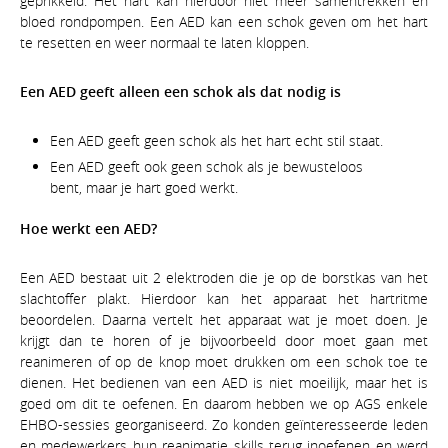
geprikkeld. Het hart kan hierdoor niet meer samentrekken en
bloed rondpompen. Een AED kan een schok geven om het hart
te resetten en weer normaal te laten kloppen.
Een AED geeft alleen een schok als dat nodig is
Een AED geeft geen schok als het hart echt stil staat.
Een AED geeft ook geen schok als je bewusteloos
bent, maar je hart goed werkt.
Hoe werkt een AED?
Een AED bestaat uit 2 elektroden die je op de borstkas van het
slachtoffer plakt. Hierdoor kan het apparaat het hartritme
beoordelen. Daarna vertelt het apparaat wat je moet doen. Je
krijgt dan te horen of je bijvoorbeeld door moet gaan met
reanimeren of op de knop moet drukken om een schok toe te
dienen. Het bedienen van een AED is niet moeilijk, maar het is
goed om dit te oefenen. En daarom hebben we op AGS enkele
EHBO-sessies georganiseerd. Zo konden geïnteresseerde leden
en medewerkers hun reanimatie skills terug inoefenen en werd