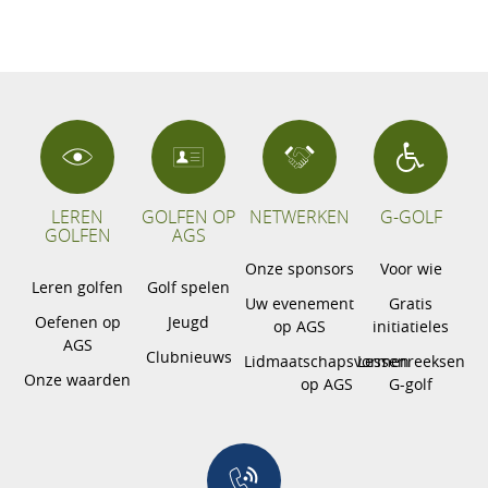
LEREN
GOLFEN OP
NETWERKEN
G-GOLF
GOLFEN
AGS
Onze sponsors
Voor wie
Leren golfen
Golf spelen
Uw evenement
Gratis
Oefenen op
Jeugd
op AGS
initiatieles
AGS
Clubnieuws
Lidmaatschapsvormen
Lessenreeksen
Onze waarden
op AGS
G-golf