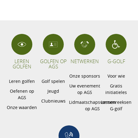
LEREN
GOLFEN OP
NETWERKEN
G-GOLF
GOLFEN
AGS
Onze sponsors
Voor wie
Leren golfen
Golf spelen
Uw evenement
Gratis
Oefenen op
Jeugd
op AGS
initiatieles
AGS
Clubnieuws
Lidmaatschapsvormen
Lessenreeksen
Onze waarden
op AGS
G-golf