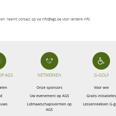
tsen. neemt contact op via info@ags.be voor verdere info
OP AGS
NETWERKEN
G-GOLF
pelen
Onze sponsors
Voor wie
gd
Uw evenement op AGS
Gratis initiatiele
euws
Lidmaatschapsvormen op
Lessenreeksen G-g
AGS