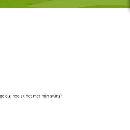
G-GOLF
Voor wie
Gratis initiatieles
GS
Lessenreeksen G-golf
geldig, hoe zit het met mijn swing?