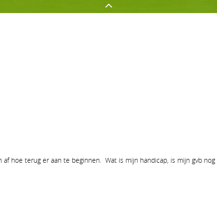
GOLFEN OP AGS
NETWERKEN
Golf spelen
Onze sponsors
Jeugd
Uw evenement op AGS
Clubnieuws
Lidmaatschapsvormen op A
ch af hoe terug er aan te beginnen. Wat is mijn handicap, is mijn gvb nog 