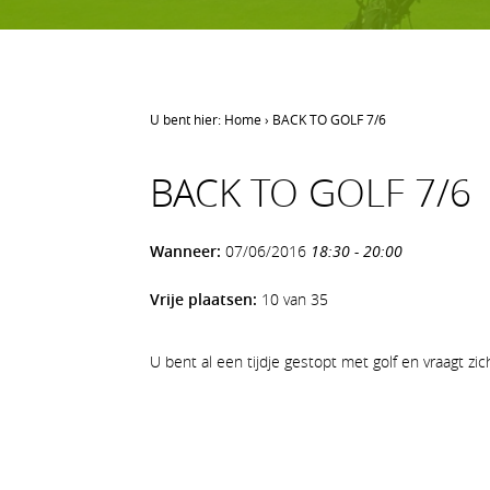
U bent hier:
Home
›
BACK TO GOLF 7/6
LEREN GOLFEN
BACK TO GOLF 7/6
Leren golfen
Oefenen op AGS
Wanneer:
07/06/2016
18:30 - 20:00
Onze waarden
Vrije plaatsen:
10 van 35
U bent al een tijdje gestopt met golf en vraagt zi