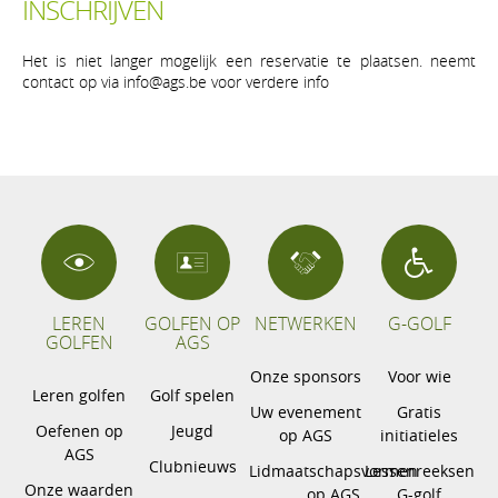
INSCHRIJVEN
Het is niet langer mogelijk een reservatie te plaatsen. neemt
contact op via info@ags.be voor verdere info
LEREN
GOLFEN OP
NETWERKEN
G-GOLF
GOLFEN
AGS
Onze sponsors
Voor wie
Leren golfen
Golf spelen
Uw evenement
Gratis
Oefenen op
Jeugd
op AGS
initiatieles
AGS
Clubnieuws
Lidmaatschapsvormen
Lessenreeksen
Onze waarden
op AGS
G-golf