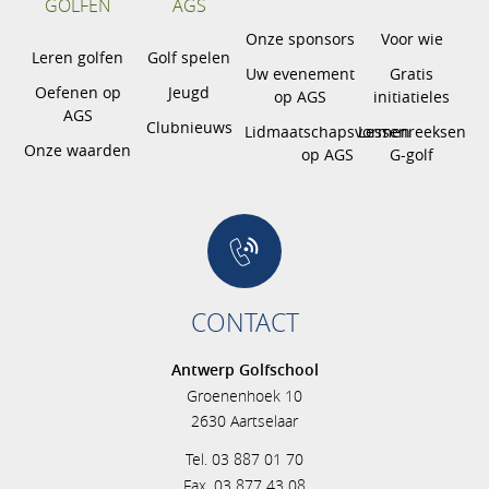
GOLFEN
AGS
Onze sponsors
Voor wie
Leren golfen
Golf spelen
Uw evenement
Gratis
Oefenen op
Jeugd
op AGS
initiatieles
AGS
Clubnieuws
Lidmaatschapsvormen
Lessenreeksen
Onze waarden
op AGS
G-golf
CONTACT
Antwerp Golfschool
Groenenhoek 10
2630 Aartselaar
Tel. 03 887 01 70
Fax. 03 877 43 08