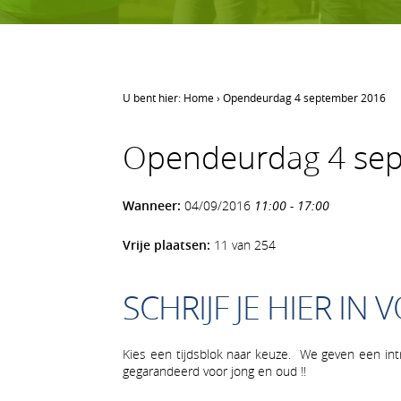
U bent hier:
Home
›
Opendeurdag 4 september 2016
LEREN GOLFEN
Opendeurdag 4 se
Leren golfen
Oefenen op AGS
Wanneer:
04/09/2016
11:00 - 17:00
Onze waarden
Vrije plaatsen:
11 van 254
SCHRIJF JE HIER I
Kies een tijdsblok naar keuze. We geven een intr
gegarandeerd voor jong en oud !!