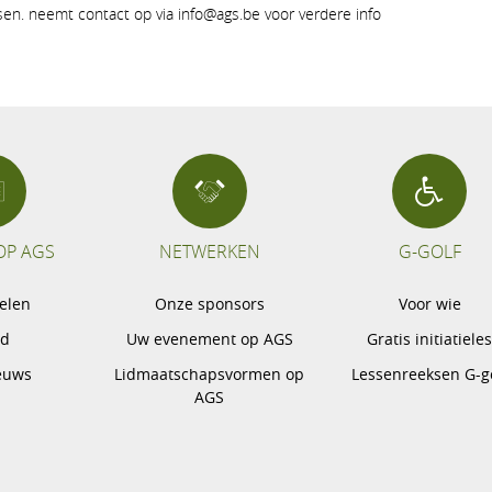
tsen. neemt contact op via info@ags.be voor verdere info
OP AGS
NETWERKEN
G-GOLF
pelen
Onze sponsors
Voor wie
gd
Uw evenement op AGS
Gratis initiatiele
euws
Lidmaatschapsvormen op
Lessenreeksen G-g
AGS