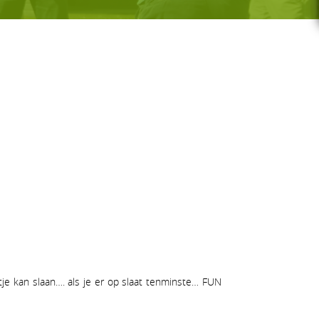
G-GOLF
Voor wie
Gratis initiatieles
GS
Lessenreeksen G-golf
tje kan slaan…. als je er op slaat tenminste… FUN