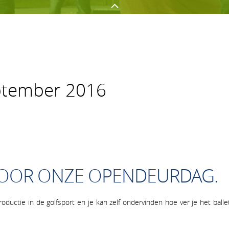
GOLFEN OP AGS
NETWERKEN
ptember 2016
Golf spelen
Onze sponsors
Jeugd
Uw evenement op AGS
Clubnieuws
Lidmaatschapsvormen op A
N VOOR ONZE OPENDEURDAG.
oductie in de golfsport en je kan zelf ondervinden hoe ver je het balle