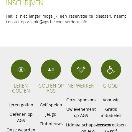
INSCHRIJVEN
Het is niet langer mogelijk een reservatie te plaatsen. neemt
contact op via info@ags.be voor verdere info
LEREN
GOLFEN OP
NETWERKEN
G-GOLF
GOLFEN
AGS
Onze sponsors
Voor wie
Leren golfen
Golf spelen
Uw evenement
Gratis
Oefenen op
Jeugd
op AGS
initiatieles
AGS
Clubnieuws
Lidmaatschapsvormen
Lessenreeksen
Onze waarden
op AGS
G-golf