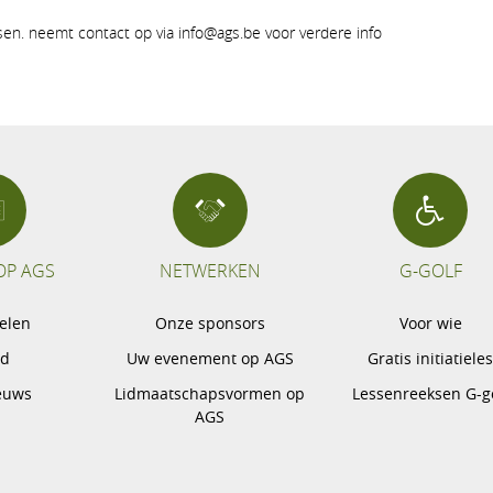
tsen. neemt contact op via info@ags.be voor verdere info
OP AGS
NETWERKEN
G-GOLF
pelen
Onze sponsors
Voor wie
gd
Uw evenement op AGS
Gratis initiatiele
euws
Lidmaatschapsvormen op
Lessenreeksen G-g
AGS