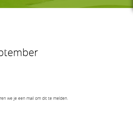
G-GOLF
eptember
Voor wie
Gratis initiatieles
GS
Lessenreeksen G-golf
uren we je een mail om dit te melden.