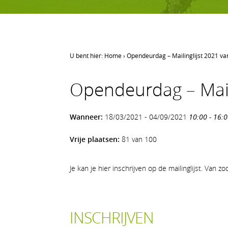
U bent hier:
Home
›
Opendeurdag – Mailinglijst 2021 va
LEREN GOLFEN
Opendeurdag – Maili
Leren golfen
Oefenen op AGS
Wanneer:
18/03/2021 - 04/09/2021
10:00 - 16:
Onze waarden
Vrije plaatsen:
81 van 100
Je kan je hier inschrijven op de mailinglijst. Va
INSCHRIJVEN