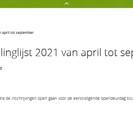
n april tot september
GOLFEN OP AGS
NETWERKEN
nglijst 2021 van april tot s
Golf spelen
Onze sponsors
Jeugd
Uw evenement op AGS
00
Clubnieuws
Lidmaatschapsvormen op A
n zodra de inschrijvingen open gaan voor de eerstvolgende opendeurdag st