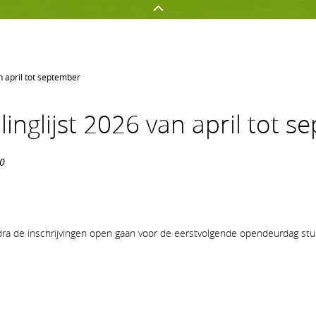
n april tot september
GOLFEN OP AGS
NETWERKEN
nglijst 2026 van april tot s
Golf spelen
Onze sponsors
Jeugd
Uw evenement op AGS
00
Clubnieuws
Lidmaatschapsvormen op A
n zodra de inschrijvingen open gaan voor de eerstvolgende opendeurdag st