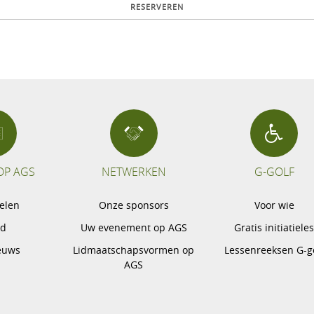
OP AGS
NETWERKEN
G-GOLF
pelen
Onze sponsors
Voor wie
gd
Uw evenement op AGS
Gratis initiatiele
euws
Lidmaatschapsvormen op
Lessenreeksen G-g
AGS