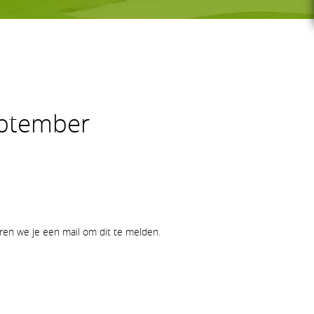
G-GOLF
eptember
Voor wie
Gratis initiatieles
GS
Lessenreeksen G-golf
uren we je een mail om dit te melden.