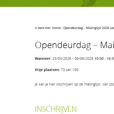
U bent hier:
Home
›
Opendeurdag – Mailinglijst 2026 va
LEREN GOLFEN
Opendeurdag – Maili
Leren golfen
Oefenen op AGS
Wanneer:
25/03/2026 - 06/09/2026
10:00 - 16:
Onze waarden
Vrije plaatsen:
73 van 100
Je kan je hier inschrijven op de mailinglijst. Va
INSCHRIJVEN