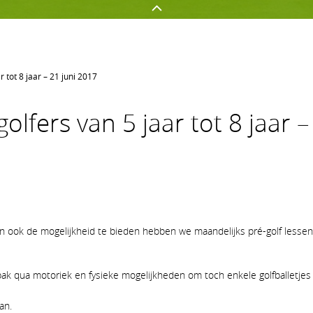
r tot 8 jaar – 21 juni 2017
GOLFEN OP AGS
NETWERKEN
golfers van 5 jaar tot 8 jaar 
Golf spelen
Onze sponsors
Jeugd
Uw evenement op AGS
Clubnieuws
Lidmaatschapsvormen op A
ook de mogelijkheid te bieden hebben we maandelijks pré-golf lessen.
pak qua motoriek en fysieke mogelijkheden om toch enkele golfballetjes 
an.