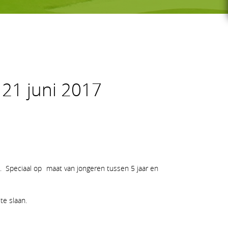
G-GOLF
– 21 juni 2017
Voor wie
Gratis initiatieles
GS
Lessenreeksen G-golf
 Speciaal op maat van jongeren tussen 5 jaar en
te slaan.