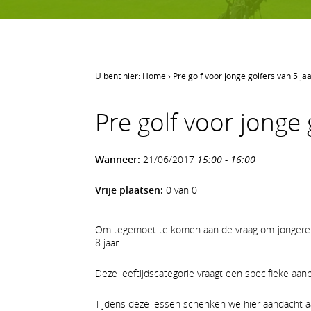
U bent hier:
Home
›
Pre golf voor jonge golfers van 5 jaa
LEREN GOLFEN
Pre golf voor jonge 
Leren golfen
Oefenen op AGS
Wanneer:
21/06/2017
15:00 - 16:00
Onze waarden
Vrije plaatsen:
0 van 0
Om tegemoet te komen aan de vraag om jongeren 
8 jaar.
Deze leeftijdscategorie vraagt een specifieke aan
Tijdens deze lessen schenken we hier aandacht a