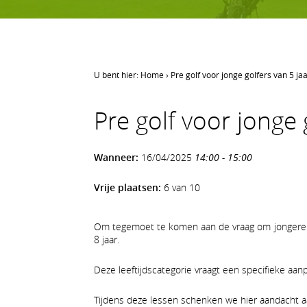
U bent hier:
Home
›
Pre golf voor jonge golfers van 5 jaa
LEREN GOLFEN
Pre golf voor jonge 
Leren golfen
Oefenen op AGS
Wanneer:
16/04/2025
14:00 - 15:00
Onze waarden
Vrije plaatsen:
6 van 10
Om tegemoet te komen aan de vraag om jongeren 
8 jaar.
Deze leeftijdscategorie vraagt een specifieke aan
Tijdens deze lessen schenken we hier aandacht a