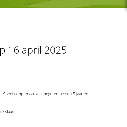
G-GOLF
op 16 april 2025
Voor wie
Gratis initiatieles
GS
Lessenreeksen G-golf
 Speciaal op maat van jongeren tussen 5 jaar en
te slaan.