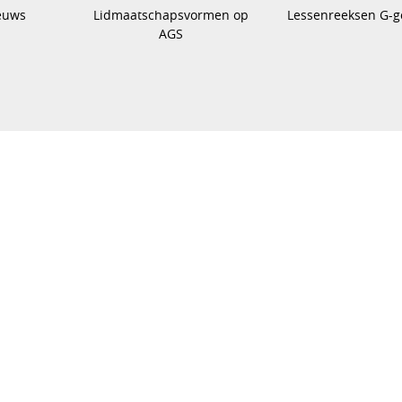
euws
Lidmaatschapsvormen op
Lessenreeksen G-g
AGS