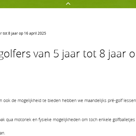
r tot 8 jaar op 16 april 2025
GOLFEN OP AGS
NETWERKEN
golfers van 5 jaar tot 8 jaar 
Golf spelen
Onze sponsors
Jeugd
Uw evenement op AGS
Clubnieuws
Lidmaatschapsvormen op A
ook de mogelijkheid te bieden hebben we maandelijks pré-golf lessen.
pak qua motoriek en fysieke mogelijkheden om toch enkele golfballetjes 
an.