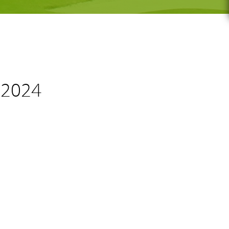
G-GOLF
 2024
Voor wie
Gratis initiatieles
GS
Lessenreeksen G-golf