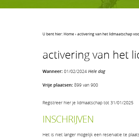
U bent hier:
Home
›
activering van het lidmaatschap vo
LEREN GOLFEN
activering van het
Leren golfen
Oefenen op AGS
Wanneer:
01/02/2024
Hele dag
Onze waarden
Vrije plaatsen:
899 van 900
Registreer hier je lidmaatschap tot 31/01/2025
INSCHRIJVEN
Het is niet langer mogelijk een reservatie te plaa