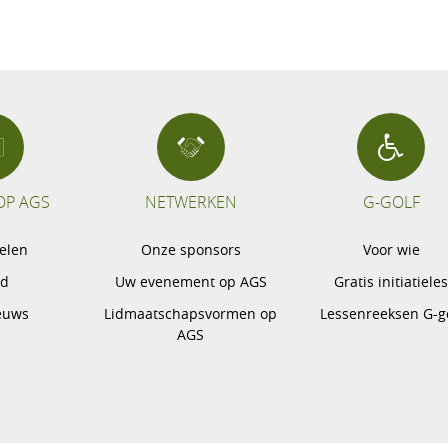
OP AGS
NETWERKEN
G-GOLF
pelen
Onze sponsors
Voor wie
gd
Uw evenement op AGS
Gratis initiatiele
euws
Lidmaatschapsvormen op
Lessenreeksen G-g
AGS