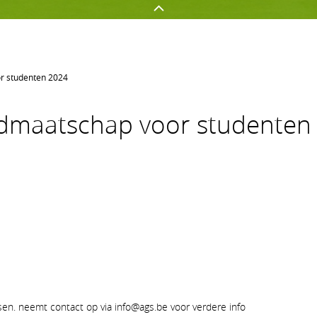
or studenten 2024
GOLFEN OP AGS
NETWERKEN
 lidmaatschap voor studenten
Golf spelen
Onze sponsors
Jeugd
Uw evenement op AGS
Clubnieuws
Lidmaatschapsvormen op A
tsen. neemt contact op via info@ags.be voor verdere info