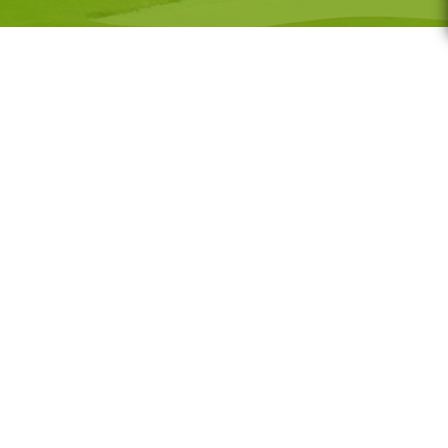
G-GOLF
Voor wie
Gratis initiatieles
GS
Lessenreeksen G-golf