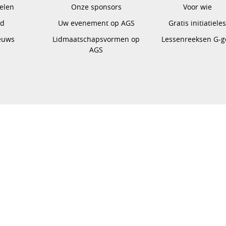
pelen
Onze sponsors
Voor wie
gd
Uw evenement op AGS
Gratis initiatiele
euws
Lidmaatschapsvormen op
Lessenreeksen G-g
AGS