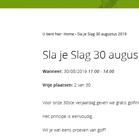
U bent hier:
Home
›
Sla je Slag 30 augustus 2019
LEREN GOLFEN
Sla je Slag 30 augu
Leren golfen
Oefenen op AGS
Wanneer:
30/08/2019
11:00 - 14:00
Onze waarden
Vrije plaatsen:
2 van 30
Voor onze 30ste verjaardag geven we gratis golfin
Het principe is eenvoudig…
Wil je wel eens proeven van golf?