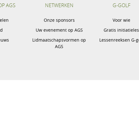
OP AGS
NETWERKEN
G-GOLF
pelen
Onze sponsors
Voor wie
gd
Uw evenement op AGS
Gratis initiatiele
euws
Lidmaatschapsvormen op
Lessenreeksen G-g
AGS