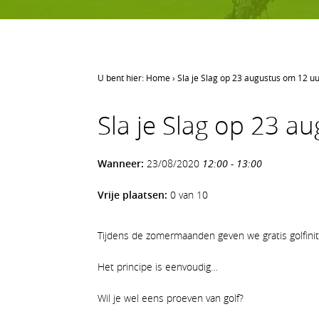
U bent hier:
Home
›
Sla je Slag op 23 augustus om 12 u
LEREN GOLFEN
Sla je Slag op 23 a
Leren golfen
Oefenen op AGS
Wanneer:
23/08/2020
12:00 - 13:00
Onze waarden
Vrije plaatsen:
0 van 10
Tijdens de zomermaanden geven we gratis golfinit
Het principe is eenvoudig…
Wil je wel eens proeven van golf?