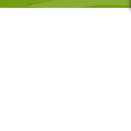
G-GOLF
Voor wie
Gratis initiatieles
GS
Lessenreeksen G-golf