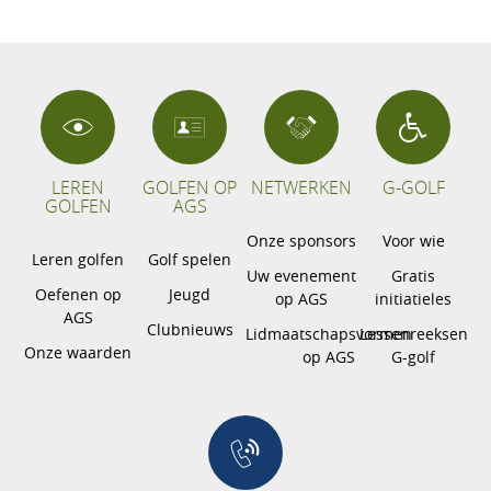
LEREN
GOLFEN OP
NETWERKEN
G-GOLF
GOLFEN
AGS
Onze sponsors
Voor wie
Leren golfen
Golf spelen
Uw evenement
Gratis
Oefenen op
Jeugd
op AGS
initiatieles
AGS
Clubnieuws
Lidmaatschapsvormen
Lessenreeksen
Onze waarden
op AGS
G-golf