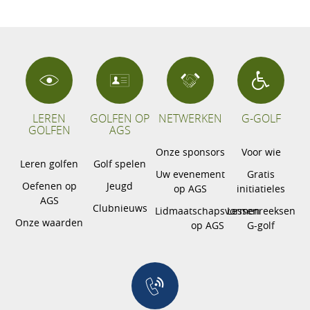
LEREN
GOLFEN OP
NETWERKEN
G-GOLF
GOLFEN
AGS
Onze sponsors
Voor wie
Leren golfen
Golf spelen
Uw evenement
Gratis
Oefenen op
Jeugd
op AGS
initiatieles
AGS
Clubnieuws
Lidmaatschapsvormen
Lessenreeksen
Onze waarden
op AGS
G-golf