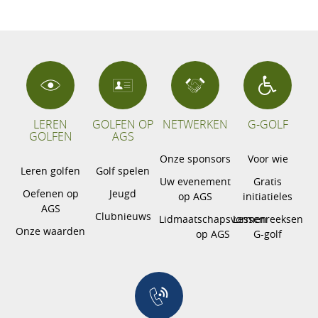
LEREN
GOLFEN OP
NETWERKEN
G-GOLF
GOLFEN
AGS
Onze sponsors
Voor wie
Leren golfen
Golf spelen
Uw evenement
Gratis
Oefenen op
Jeugd
op AGS
initiatieles
AGS
Clubnieuws
Lidmaatschapsvormen
Lessenreeksen
Onze waarden
op AGS
G-golf