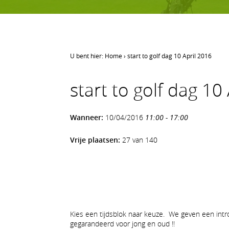
U bent hier:
Home
›
start to golf dag 10 April 2016
LEREN GOLFEN
start to golf dag 10
Leren golfen
Oefenen op AGS
Wanneer:
10/04/2016
11:00 - 17:00
Onze waarden
Vrije plaatsen:
27 van 140
Kies een tijdsblok naar keuze. We geven een intro
gegarandeerd voor jong en oud !!