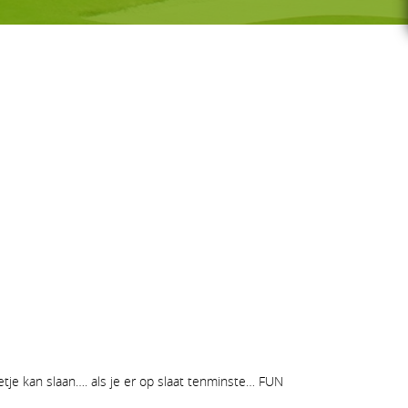
G-GOLF
Voor wie
Gratis initiatieles
GS
Lessenreeksen G-golf
etje kan slaan…. als je er op slaat tenminste… FUN