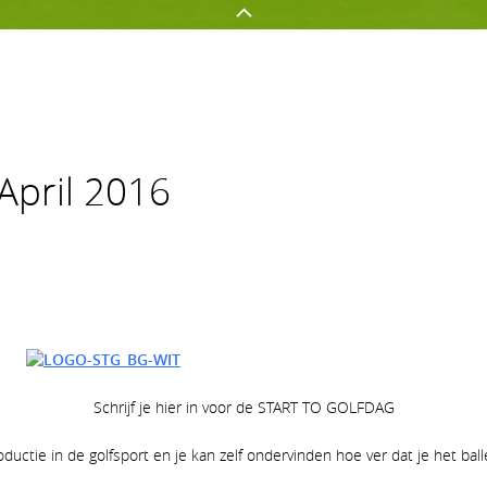
GOLFEN OP AGS
NETWERKEN
 April 2016
Golf spelen
Onze sponsors
Jeugd
Uw evenement op AGS
Clubnieuws
Lidmaatschapsvormen op A
Schrijf je hier in voor de START TO GOLFDAG
ductie in de golfsport en je kan zelf ondervinden hoe ver dat je het ball