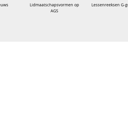
euws
Lidmaatschapsvormen op
Lessenreeksen G-g
AGS