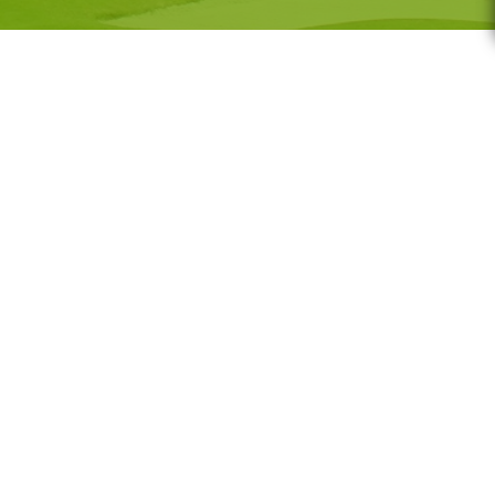
G-GOLF
Voor wie
Gratis initiatieles
GS
Lessenreeksen G-golf