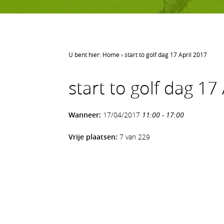
U bent hier:
Home
›
start to golf dag 17 April 2017
LEREN GOLFEN
start to golf dag 17
Leren golfen
Oefenen op AGS
Wanneer:
17/04/2017
11:00 - 17:00
Onze waarden
Vrije plaatsen:
7 van 229