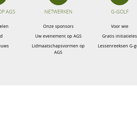
OP AGS
NETWERKEN
G-GOLF
pelen
Onze sponsors
Voor wie
gd
Uw evenement op AGS
Gratis initiatiele
euws
Lidmaatschapsvormen op
Lessenreeksen G-g
AGS