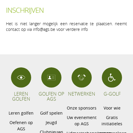
INSCHRIJVEN
Het is niet langer mogelijk een reservatie te plaatsen. neemt
contact op via info@ags.be voor verdere info
LEREN
GOLFEN OP
NETWERKEN
G-GOLF
GOLFEN
AGS
Onze sponsors
Voor wie
Leren golfen
Golf spelen
Uw evenement
Gratis
Oefenen op
Jeugd
op AGS
initiatieles
AGS
Clubnieuws