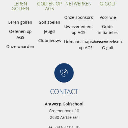
LEREN
GOLFEN OP
NETWERKEN
G-GOLF
GOLFEN
AGS
Onze sponsors
Voor wie
Leren golfen
Golf spelen
Uw evenement
Gratis
Oefenen op
Jeugd
op AGS
initiatieles
AGS
Clubnieuws
Lidmaatschapsvormen
Lessenreeksen
Onze waarden
op AGS
G-golf
CONTACT
Antwerp Golfschool
Groenenhoek 10
2630 Aartselaar
Tel. 03 887 01 70