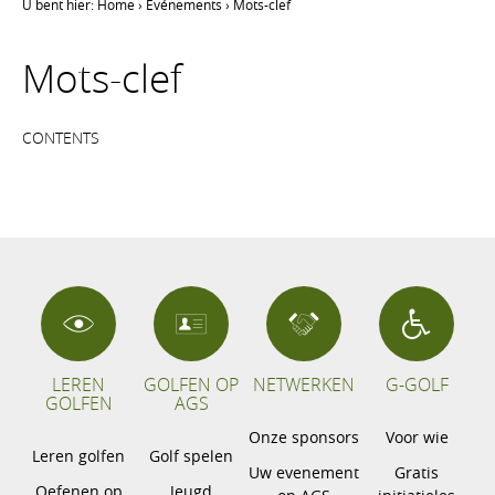
U bent hier:
Home
›
Événements
›
Mots-clef
Mots-clef
CONTENTS
LEREN
GOLFEN OP
NETWERKEN
G-GOLF
GOLFEN
AGS
Onze sponsors
Voor wie
Leren golfen
Golf spelen
Uw evenement
Gratis
Oefenen op
Jeugd