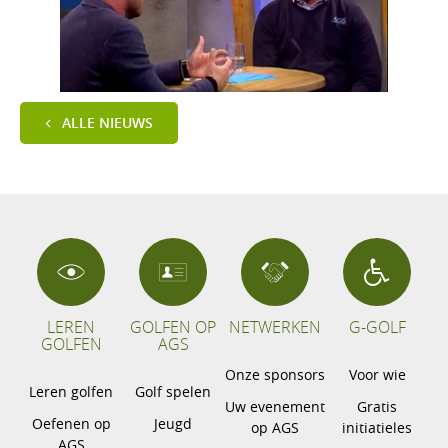
ALLE NIEUWS
LEREN
GOLFEN OP
NETWERKEN
G-GOLF
GOLFEN
AGS
Onze sponsors
Voor wie
Leren golfen
Golf spelen
Uw evenement
Gratis
Oefenen op
Jeugd
op AGS
initiatieles
AGS