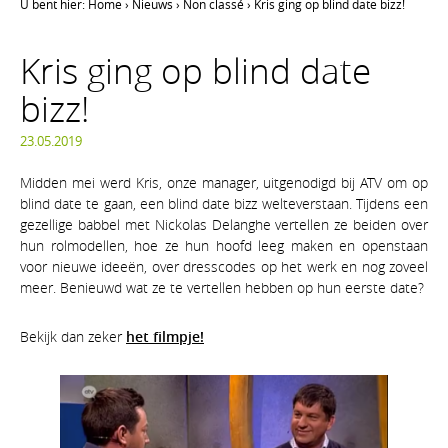
U bent hier:
Home
›
Nieuws
›
Non classé
›
Kris ging op blind date bizz!
Kris ging op blind date
bizz!
23.05.2019
Midden mei werd Kris, onze manager, uitgenodigd bij ATV om op
blind date te gaan, een blind date bizz welteverstaan. Tijdens een
gezellige babbel met Nickolas Delanghe vertellen ze beiden over
hun rolmodellen, hoe ze hun hoofd leeg maken en openstaan
voor nieuwe ideeën, over dresscodes op het werk en nog zoveel
meer. Benieuwd wat ze te vertellen hebben op hun eerste date?
Bekijk dan zeker
het filmpje!