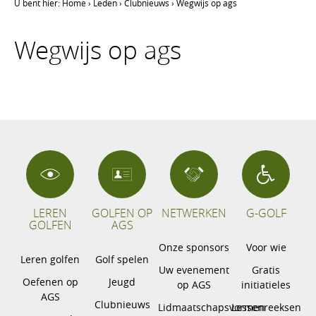
U bent hier:
Home
›
Leden
›
Clubnieuws
›
Wegwijs op ags
Wegwijs op ags
LEREN
GOLFEN OP
NETWERKEN
G-GOLF
GOLFEN
AGS
Onze sponsors
Voor wie
Leren golfen
Golf spelen
Uw evenement
Gratis
Oefenen op
Jeugd
op AGS
initiatieles
AGS
Clubnieuws
Lidmaatschapsvormen
Lessenreeksen