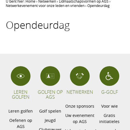
U bent hier:
Home
›
Netwerken
›
Lidmaatschapsvormen op AGS
›
Netwerkevenement voor onze leden en vrienden
›
Opendeurdag
Opendeurdag
LEREN
GOLFEN OP
NETWERKEN
G-GOLF
GOLFEN
AGS
Onze sponsors
Voor wie
Leren golfen
Golf spelen
Uw evenement
Gratis
Oefenen op
Jeugd
op AGS
initiatieles
AGS
Clubnieuws