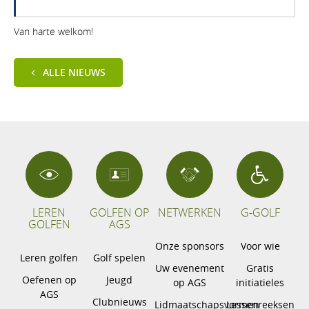
Van harte welkom!
ALLE NIEUWS
LEREN
GOLFEN OP
NETWERKEN
G-GOLF
GOLFEN
AGS
Onze sponsors
Voor wie
Leren golfen
Golf spelen
Uw evenement
Gratis
Oefenen op
Jeugd
op AGS
initiatieles
AGS
Clubnieuws
Lidmaatschapsvormen
Lessenreeksen