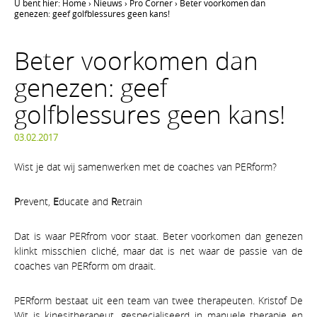
U bent hier:
Home
›
Nieuws
›
Pro Corner
›
Beter voorkomen dan
genezen: geef golfblessures geen kans!
Beter voorkomen dan
genezen: geef
golfblessures geen kans!
03.02.2017
Wist je dat wij samenwerken met de coaches van PERform?
P
revent,
E
ducate and
R
etrain
Dat is waar PERfrom voor staat. Beter voorkomen dan genezen
klinkt misschien cliché, maar dat is net waar de passie van de
coaches van PERform om draait.
PERform bestaat uit een team van twee therapeuten. Kristof De
Wit is kinesitherapeut, gespecialiseerd in manuele therapie en