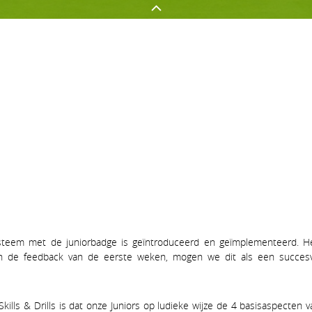
GOLFEN OP AGS
NETWERKEN
Golf spelen
Onze sponsors
Jeugd
Uw evenement op AGS
Clubnieuws
Lidmaatschapsvormen op A
-systeem met de juniorbadge is geïntroduceerd en geïmplementeerd. 
n de feedback van de eerste weken, mogen we dit als een succesv
kills & Drills is dat onze Juniors op ludieke wijze de 4 basisaspecten v