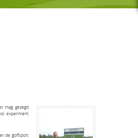
G-GOLF
Voor wie
Gratis initiatieles
GS
Lessenreeksen G-golf
Het mag gezegd
ol experiment
an de golfsport