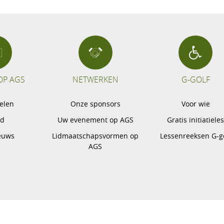
OP AGS
NETWERKEN
G-GOLF
pelen
Onze sponsors
Voor wie
gd
Uw evenement op AGS
Gratis initiatiele
euws
Lidmaatschapsvormen op
Lessenreeksen G-g
AGS