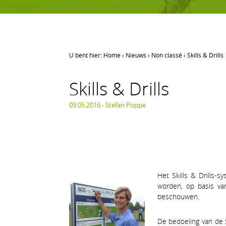
U bent hier:
Home
›
Nieuws
›
Non classé
›
Skills & Drills
LEREN GOLFEN
Skills & Drills
Leren golfen
Oefenen op AGS
09.05.2016 -
Stefan Poppe
Onze waarden
Het Skills & Drills
worden, op basis va
beschouwen.
De bedoeling van de S