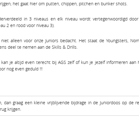
rijgen; het gaat hier om putten, chippen, pitchen en bunker shots.
derverdeeld in 3 niveaus en elk niveau wordt vertegenwoordigd doo
eau 2 en rood voor niveau 3).
ijn niet alleen voor onze Juniors bedacht. Het staat de Youngsters, N
ens deel te nemen aan de Skills & Drills.
kan je altijd even terecht bij AGS zelf of kun je jezelf informeren aa
or nog even geduld !!!
dan graag een kleine vrijblijvende bijdrage in de Juniordoos op de 
ug krijgen.