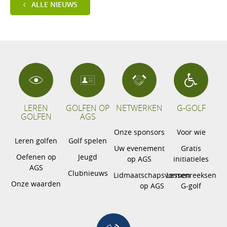
ALLE NIEUWS
LEREN
GOLFEN OP
NETWERKEN
G-GOLF
GOLFEN
AGS
Onze sponsors
Voor wie
Leren golfen
Golf spelen
Uw evenement
Gratis
Oefenen op
Jeugd
op AGS
initiatieles
AGS
Clubnieuws
Lidmaatschapsvormen
Lessenreeksen
Onze waarden
op AGS
G-golf