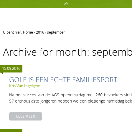
U bent hier:
Home
›
2016
›
september
GOLFEN OP AGS
NETWERKEN
Archive for month: septem
Golf spelen
Onze sponsors
Jeugd
Uw evenement op AGS
15.09.2016
Clubnieuws
Lidmaatschapsvormen op A
GOLF IS EEN ECHTE FAMILIESPORT
Kris Van Ingelgem
Na het succes van de AGS opendeurdag met 260 bezoekers vindt
57 enthousiaste jongeren hebben we een plezierige namiddag bel
LEES MEER