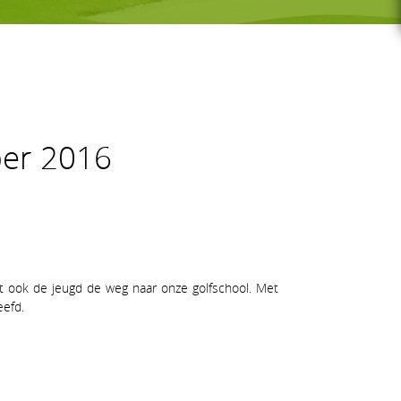
G-GOLF
ber 2016
Voor wie
Gratis initiatieles
GS
Lessenreeksen G-golf
 ook de jeugd de weg naar onze golfschool. Met
eefd.