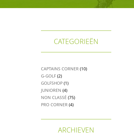
CATEGORIEËN
LEREN GOLFEN
Leren golfen
Oefenen op AGS
CAPTAINS CORNER
(10)
Onze waarden
G-GOLF
(2)
GOLFSHOP
(1)
JUNIOREN
(4)
NON CLASSÉ
(75)
PRO CORNER
(4)
ARCHIEVEN