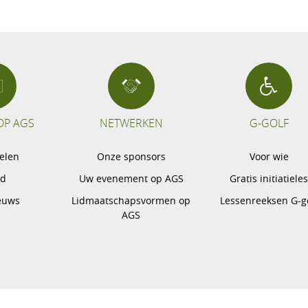
OP AGS
NETWERKEN
G-GOLF
pelen
Onze sponsors
Voor wie
gd
Uw evenement op AGS
Gratis initiatiele
euws
Lidmaatschapsvormen op
Lessenreeksen G-g
AGS