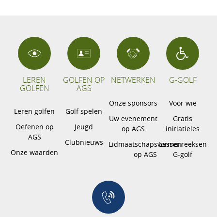
LEREN
GOLFEN OP
NETWERKEN
G-GOLF
GOLFEN
AGS
Onze sponsors
Voor wie
Leren golfen
Golf spelen
Uw evenement
Gratis
Oefenen op
Jeugd
op AGS
initiatieles
AGS
Clubnieuws
Lidmaatschapsvormen
Lessenreeksen
Onze waarden
op AGS
G-golf