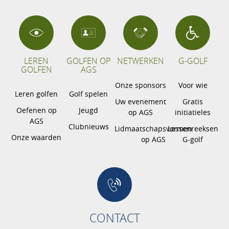
LEREN
GOLFEN OP
NETWERKEN
G-GOLF
GOLFEN
AGS
Onze sponsors
Voor wie
Leren golfen
Golf spelen
Uw evenement
Gratis
Oefenen op
Jeugd
op AGS
initiatieles
AGS
Clubnieuws
Lidmaatschapsvormen
Lessenreeksen
Onze waarden
op AGS
G-golf
CONTACT