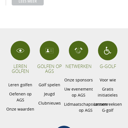
LEES MEER
LEREN
GOLFEN OP
NETWERKEN
G-GOLF
GOLFEN
AGS
Onze sponsors
Voor wie
Leren golfen
Golf spelen
Uw evenement
Gratis
Oefenen op
Jeugd
op AGS
initiatieles
AGS
Clubnieuws
Lidmaatschapsvormen
Lessenreeksen
Onze waarden
op AGS
G-golf