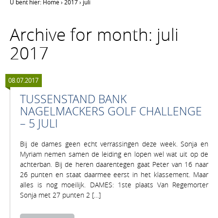
U bent hier:
Home
›
2017
›
juli
Archive for month: juli
2017
08.07.2017
TUSSENSTAND BANK
NAGELMACKERS GOLF CHALLENGE
– 5 JULI
Bij de dames geen echt verrassingen deze week. Sonja en
Myriam nemen samen de leiding en lopen wel wat uit op de
achterban. Bij de heren daarentegen gaat Peter van 16 naar
26 punten en staat daarmee eerst in het klassement. Maar
alles is nog moeilijk. DAMES: 1ste plaats Van Regemorter
Sonja met 27 punten 2 […]