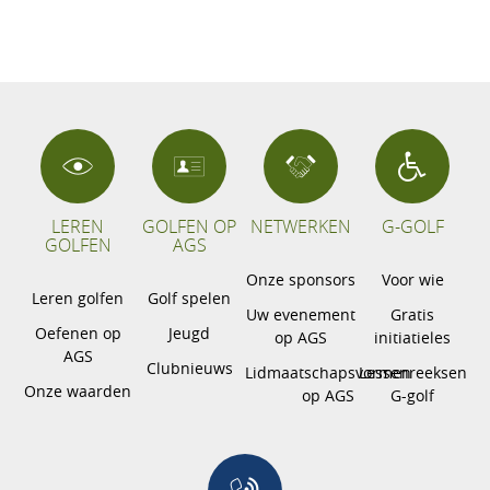
LEREN
GOLFEN OP
NETWERKEN
G-GOLF
GOLFEN
AGS
Onze sponsors
Voor wie
Leren golfen
Golf spelen
Uw evenement
Gratis
Oefenen op
Jeugd
op AGS
initiatieles
AGS
Clubnieuws
Lidmaatschapsvormen
Lessenreeksen
Onze waarden
op AGS
G-golf