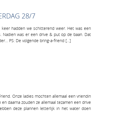
ERDAG 28/7
ze keer hadden we schitterend weer. Het was een
s. Nadien was er een drive & put op de baan. Dat
der… PS: De volgende bring-a-friend […]
iend. Onze ladies mochten allemaal een vriendin
en en daarna zouden ze allemaal tezamen een drive
ben deze plannen letterlijk in het water doen