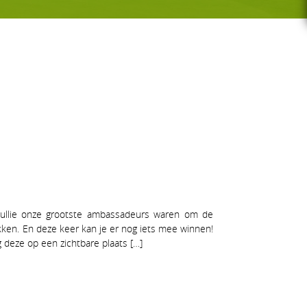
G-GOLF
Voor wie
Gratis initiatieles
GS
Lessenreeksen G-golf
jullie onze grootste ambassadeurs waren om de
ekken. En deze keer kan je er nog iets mee winnen!
deze op een zichtbare plaats […]