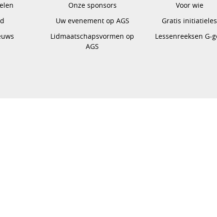
pelen
Onze sponsors
Voor wie
gd
Uw evenement op AGS
Gratis initiatiele
euws
Lidmaatschapsvormen op
Lessenreeksen G-g
AGS