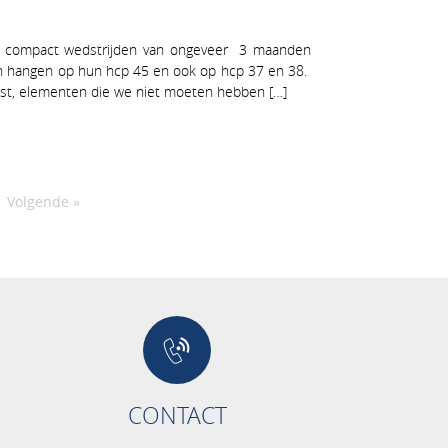
e compact wedstrijden van ongeveer 3 maanden
ven hangen op hun hcp 45 en ook op hcp 37 en 38.
ast, elementen die we niet moeten hebben […]
gina
Volgende »
CONTACT