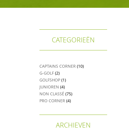
CATEGORIEËN
LEREN GOLFEN
Leren golfen
Oefenen op AGS
CAPTAINS CORNER
(10)
Onze waarden
G-GOLF
(2)
GOLFSHOP
(1)
JUNIOREN
(4)
NON CLASSÉ
(75)
PRO CORNER
(4)
ARCHIEVEN