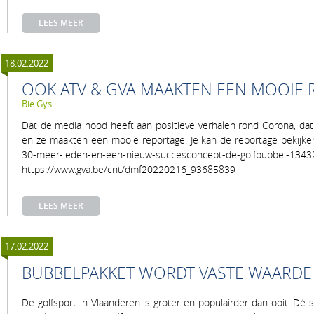
LEES MEER
18.02.2022
OOK ATV & GVA MAAKTEN EEN MOOIE R
Bie Gys
Dat de media nood heeft aan positieve verhalen rond Corona, dat 
en ze maakten een mooie reportage. Je kan de reportage bekijken 
30-meer-leden-en-een-nieuw-succesconcept-de-golfbubbel
https://www.gva.be/cnt/dmf20220216_93685839
LEES MEER
17.02.2022
BUBBELPAKKET WORDT VASTE WAARDE
De golfsport in Vlaanderen is groter en populairder dan ooit. Dé 