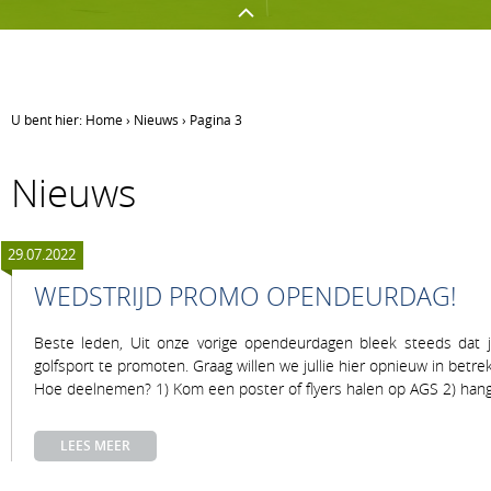
U bent hier:
Home
›
Nieuws
›
Pagina 3
GOLFEN OP AGS
NETWERKEN
Nieuws
Golf spelen
Onze sponsors
Jeugd
Uw evenement op AGS
29.07.2022
Clubnieuws
Lidmaatschapsvormen op A
WEDSTRIJD PROMO OPENDEURDAG!
Beste leden, Uit onze vorige opendeurdagen bleek steeds dat 
golfsport te promoten. Graag willen we jullie hier opnieuw in betr
Hoe deelnemen? 1) Kom een poster of flyers halen op AGS 2) hang 
LEES MEER