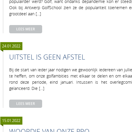
populairder werd? Golf, want ondanks depandemie kon er steeds
Ook bij Antwerp GolfSchool zien ze de populariteit toenemen e
grootdeel aan […]
LEES MEER
24.01.2022
UITSTEL IS GEEN AFSTEL
Bij de start van ieder jaar nodigen we gewoonlijk iedereen van jull
te heffen, om onze golfambities met elkaar te delen en om elk
rond deze periode, eind januari. Intussen is het overlegc
gelanceerd. Die […]
LEES MEER
15.01.2022
WOORDJE VAN ONZE PRO