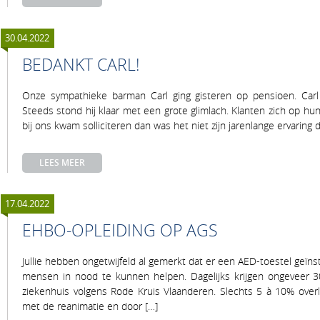
30.04.2022
BEDANKT CARL!
Onze sympathieke barman Carl ging gisteren op pensioen. Carl
Steeds stond hij klaar met een grote glimlach. Klanten zich op hun
bij ons kwam solliciteren dan was het niet zijn jarenlange ervaring 
LEES MEER
17.04.2022
EHBO-OPLEIDING OP AGS
Jullie hebben ongetwijfeld al gemerkt dat er een AED-toestel geïn
mensen in nood te kunnen helpen. Dagelijks krijgen ongeveer 3
ziekenhuis volgens Rode Kruis Vlaanderen. Slechts 5 à 10% overl
met de reanimatie en door […]