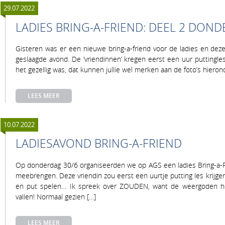
29.07.2022
LADIES BRING-A-FRIEND: DEEL 2 DOND
Gisteren was er een nieuwe bring-a-friend voor de ladies en de
geslaagde avond. De ‘vriendinnen’ kregen eerst een uur puttingle
het gezellig was, dat kunnen jullie wel merken aan de foto’s hieron
LEES MEER
10.07.2022
LADIESAVOND BRING-A-FRIEND
Op donderdag 30/6 organiseerden we op AGS een ladies Bring-a-Fr
meebrengen. Deze vriendin zou eerst een uurtje putting les krijg
en put spelen… Ik spreek over ZOUDEN, want de weergoden heb
vallen! Normaal gezien […]
LEES MEER