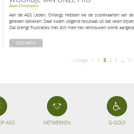
Alain Christiaens
Aan de AGS Leden, Onlangs hebben we de scorekaarten van d
geleden bekeken. Daar kwam volgend resultaat uit dat velen blij
Dat brengt frustraties met zich mee het vertrouwen wordt aanget
LEES MEER
Pagina
3
Pagina
Pagina
Pagina
Pagina
Pa
« Vorige
1
2
4
5
…
11
OP AGS
NETWERKEN
G-GOLF