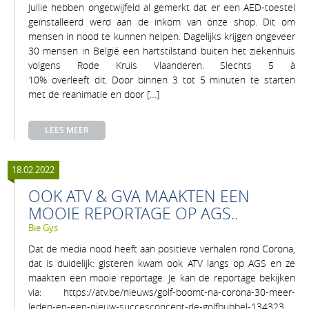
Jullie hebben ongetwijfeld al gemerkt dat er een AED-toestel
geïnstalleerd werd aan de inkom van onze shop. Dit om
mensen in nood te kunnen helpen. Dagelijks krijgen ongeveer
30 mensen in België een hartstilstand buiten het ziekenhuis
volgens Rode Kruis Vlaanderen. Slechts 5 à
10% overleeft dit. Door binnen 3 tot 5 minuten te starten
met de reanimatie en door […]
LEES MEER
18.02.2022
OOK ATV & GVA MAAKTEN EEN
MOOIE REPORTAGE OP AGS..
Bie Gys
Dat de media nood heeft aan positieve verhalen rond Corona,
dat is duidelijk: gisteren kwam ook ATV langs op AGS en ze
maakten een mooie reportage. Je kan de reportage bekijken
via: https://atv.be/nieuws/golf-boomt-na-corona-30-meer-
leden-en-een-nieuw-succesconcept-de-golfbubbel-134323