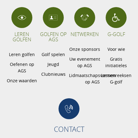
LEREN
GOLFEN OP
NETWERKEN
G-GOLF
GOLFEN
AGS
Onze sponsors
Voor wie
Leren golfen
Golf spelen
Uw evenement
Gratis
Oefenen op
Jeugd
op AGS
initiatieles
AGS
Clubnieuws
Lidmaatschapsvormen
Lessenreeksen
Onze waarden
op AGS
G-golf
CONTACT