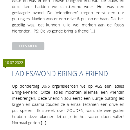
Gisteren was er een nieuwe bring-a-friend voor de ladies en
deze keer hadden we schitterend weer. Het was een
geslaagde avond. De ‘vriendinnen’ kregen eerst een uur
puttingles. Nadien was er een drive & put op de baan. Dat het
gezellig was, dat kunnen jullie wel merken aan de foto’s
hieronder… PS: De volgende bring-a-friend […]
LEES MEER
10.07.2022
LADIESAVOND BRING-A-FRIEND
Op donderdag 30/6 organiseerden we op AGS een ladies
Bring-a-Friend. Onze ladies mochten allemaal een vriendin
meebrengen. Deze vriendin zou eerst een uurtje putting les
krijgen en daarna zouden ze allemaal tezamen een drive en
put spelen… Ik spreek over ZOUDEN, want de weergoden
hebben deze plannen letterlijk in het water doen vallen!
Normaal gezien […]