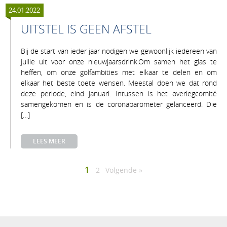
24.01.2022
UITSTEL IS GEEN AFSTEL
Bij de start van ieder jaar nodigen we gewoonlijk iedereen van
jullie uit voor onze nieuwjaarsdrink.Om samen het glas te
heffen, om onze golfambities met elkaar te delen en om
elkaar het beste toete wensen. Meestal doen we dat rond
deze periode, eind januari. Intussen is het overlegcomité
samengekomen en is de coronabarometer gelanceerd. Die
[…]
LEES MEER
BERICHTEN
Pagina
1
Pagina
2
Volgende »
PAGINERING